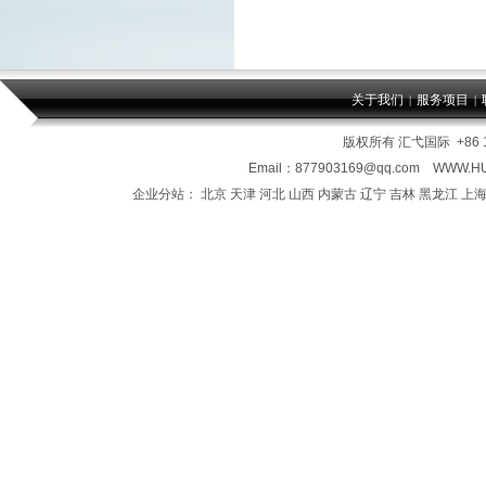
关于我们
服务项目
|
|
版权所有
汇弋国际
+86 
Email：877903169@qq.com
WWW.HU
企业分站：
北京
天津
河北
山西
内蒙古
辽宁
吉林
黑龙江
上